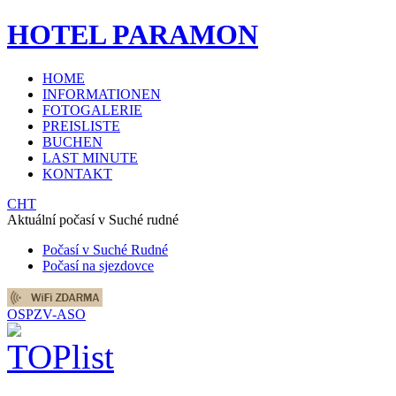
HOTEL PARAMON
HOME
INFORMATIONEN
FOTOGALERIE
PREISLISTE
BUCHEN
LAST MINUTE
KONTAKT
CHT
Aktuální počasí v Suché rudné
Počasí v Suché Rudné
Počasí na sjezdovce
OSPZV-ASO