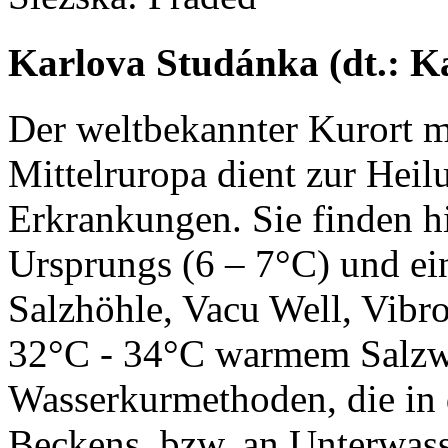
Karlova Studánka (dt.: K
Der weltbekannter Kurort mi
Mittelruropa dient zur Heil
Erkrankungen. Sie finden h
Ursprungs (6 – 7°C) und e
Salzhöhle, Vacu Well, Vibr
32°C - 34°C warmem Salzwa
Wasserkurmethoden, die i
Beckens, bzw. an Unterwass