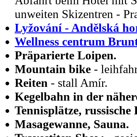
Abfahrt beim Hotel mit S
unweiten Skizentren - Pr
Lyžování - Andělská ho
Wellness centrum Brunt
Präparierte Loipen.
Mountain bike
- leihfah
Reiten
- stall Amír.
Kegelbahn in der nähe
Tennisplätze, russische 
Masagewanne, Sauna.