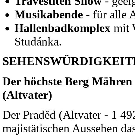
Travestiten Show
- geei
Musikabende
- für alle 
Hallenbadkomplex
mit 
Studánka.
SEHENSWÜRDIGKEIT
Der höchste Berg Mähren 
(Altvater)
Der Praděd (Altvater - 1 49
majistätischen Aussehen da